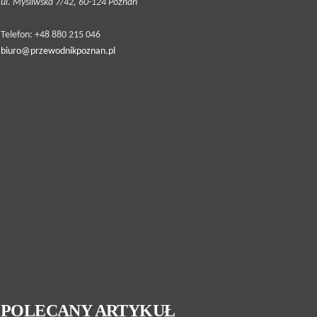
ul. Myśliwska 7/42, 60-124 Poznań
Telefon: +48 880 215 046
biuro@przewodnikpoznan.pl
POLECANY ARTYKUŁ