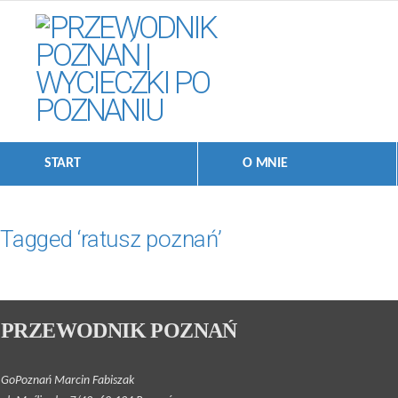
START
O MNIE
Tagged ‘ratusz poznań’
PRZEWODNIK POZNAŃ
GoPoznań Marcin Fabiszak