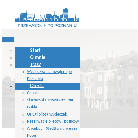
MENU
Start
O mnie
Trasy
Wycieczka tramwajem po
Poznaniu
Oferta
Cennik
Słuchawki turystyczne Tour
Guide
Usługi pilota wycieczek
Rezerwacje biletów i posiłków
Angebot – Stadtführungen in
Posen