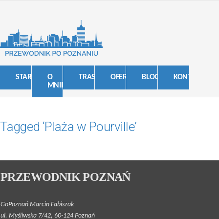
START
O
TRASY
OFERTA
BLOG
KONTAKT
MNIE
Tagged ‘Plaża w Pourville’
PRZEWODNIK POZNAŃ
GoPoznań Marcin Fabiszak
ul. Myśliwska 7/42, 60-124 Poznań