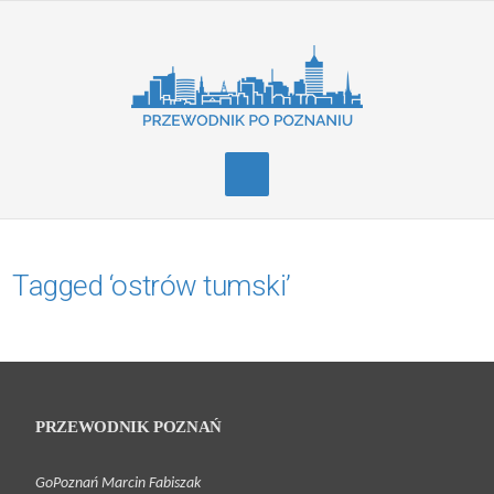
Tagged ‘ostrów tumski’
PRZEWODNIK POZNAŃ
GoPoznań Marcin Fabiszak