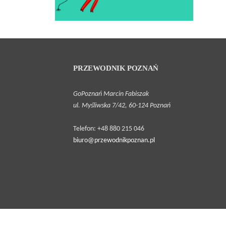
PRZEWODNIK POZNAŃ
GoPoznań Marcin Fabiszak
2018-09-07 •
ul. Myśliwska 7/42, 60-124 Poznań
Koziołki,
rury i
Telefon: +48 880 215 046
czarcie
biuro@przewodnikpoznan.pl
ogony.
Poznański
Szlak
Legend dla
Dzieci