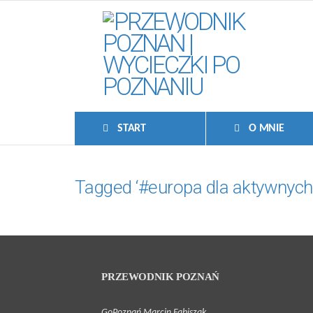
START
O MNIE
Tagged ‘#europa dla aktywnych
PRZEWODNIK POZNAŃ
GoPoznań Marcin Fabiszak