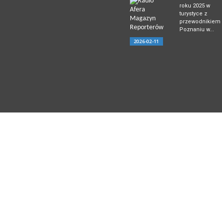
roku 2025 w
turystyce z
przewodnikiem
Poznaniu w...
2026-02-11