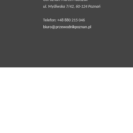
ul. Myśliwska 7/42, 60-124 Poznań
Telefon: +48 880 215 046
biuro@przewodnikpoznan.pl