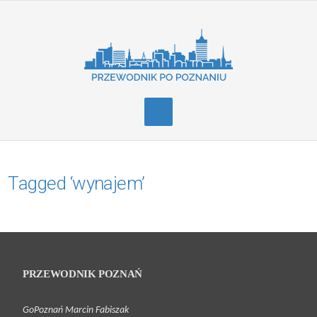
Tagged ‘wynajem’
PRZEWODNIK POZNAŃ
GoPoznań Marcin Fabiszak