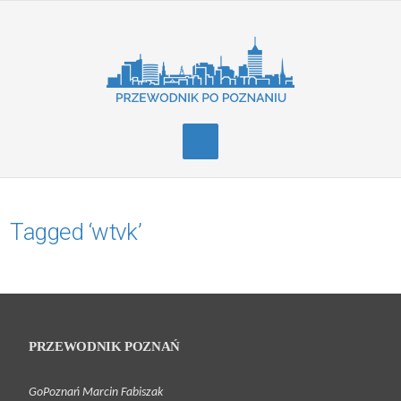
Tagged ‘wtvk’
PRZEWODNIK POZNAŃ
GoPoznań Marcin Fabiszak