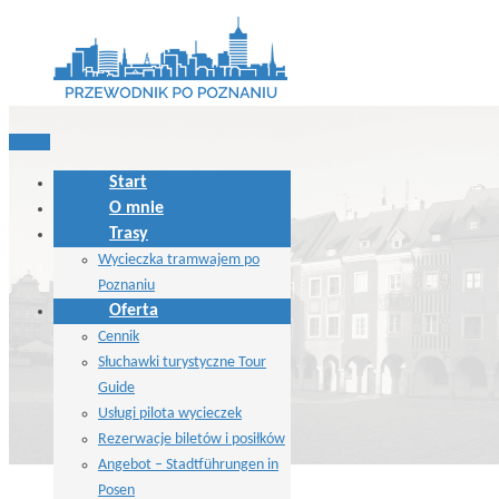
MENU
Start
O mnie
Trasy
Wycieczka tramwajem po
Poznaniu
Oferta
Cennik
Słuchawki turystyczne Tour
Guide
Usługi pilota wycieczek
Rezerwacje biletów i posiłków
Angebot – Stadtführungen in
Posen