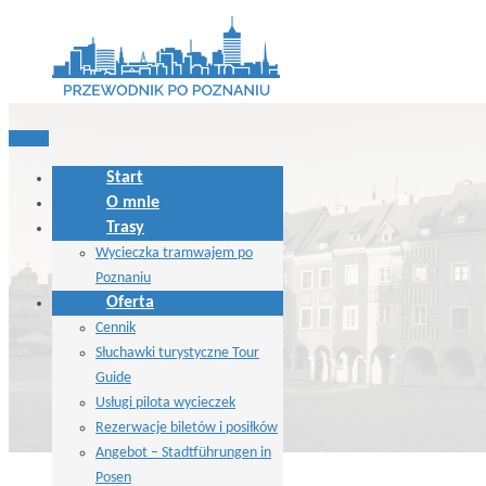
MENU
Start
O mnie
Trasy
Wycieczka tramwajem po
Poznaniu
Oferta
Cennik
Słuchawki turystyczne Tour
Guide
Usługi pilota wycieczek
Rezerwacje biletów i posiłków
Angebot – Stadtführungen in
Posen