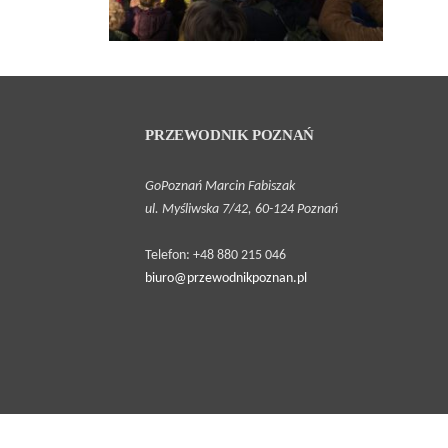
PRZEWODNIK POZNAŃ
2025-03-04 •
GoPoznań Marcin Fabiszak
Przewodnik
ul. Myśliwska 7/42, 60-124 Poznań
po
Poznaniu w
Telefon: +48 880 215 046
2025 roku!
biuro@przewodnikpoznan.pl
Najciekawsze
wydarzenia
i atrakcje w
nadchodzącym
sezonie