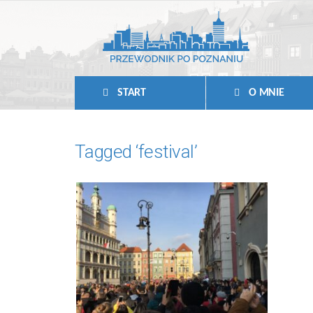
START
O MNIE
Tagged ‘festival’