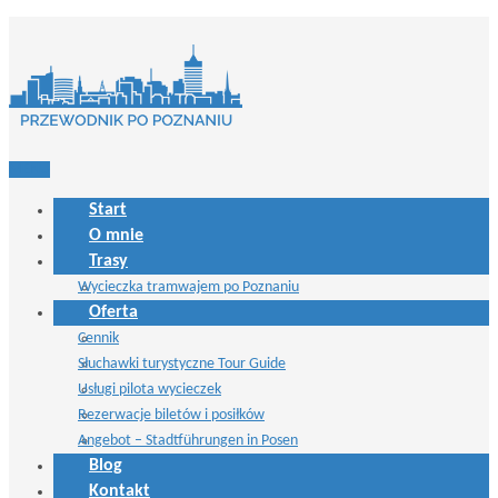
MENU
Start
O mnie
Trasy
Wycieczka tramwajem po Poznaniu
Oferta
Cennik
Słuchawki turystyczne Tour Guide
Usługi pilota wycieczek
Rezerwacje biletów i posiłków
Angebot – Stadtführungen in Posen
Blog
Kontakt