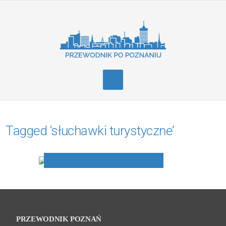
Tagged ‘słuchawki turystyczne’
Słuchawki turystyczne Tour
Guide
PRZEWODNIK POZNAŃ